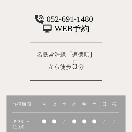
052-691-1480
WEB予約
名鉄常滑線「道徳駅」
5
から徒歩
分
診療時間
月
火
水
木
金
土
日
祝
09:00～
●
●
/
●
●
●
/
/
12:00