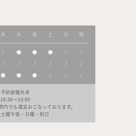
水
木
金
土
日
祝
/
●
●
●
/
/
/
/
/
/
/
/
●
●
●
/
/
/
・予防接種外来
6:30～19:00
間内でも適宜おこなっております。
・土曜午後・日曜・祝日