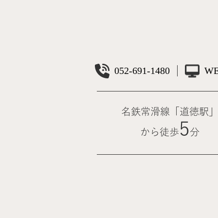
052-691-1480
W
名鉄常滑線「道徳駅
5
から徒歩
分