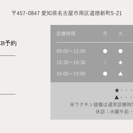
〒457-0847
愛知県名古屋市南区道徳新町5-21
診療時間
月
火
EB予約
09:00～12:00
●
●
15:30～16:30
/
★
」
16:00～19:00
●
▲
★・・
▲・・・1
※ワクチン接種は通常診療時
休診：水曜午前